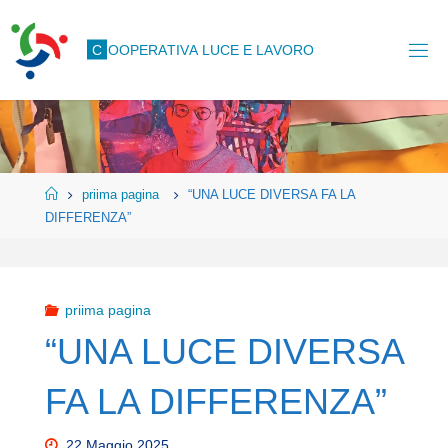
Salta
al
C
O
O
P
E
R
A
T
I
V
A
L
U
C
E
E
L
A
V
O
R
O
contenuto
Home
priima pagina
“UNA LUCE DIVERSA FA LA
DIFFERENZA”
priima pagina
“UNA LUCE DIVERSA
FA LA DIFFERENZA”
22 Maggio 2025