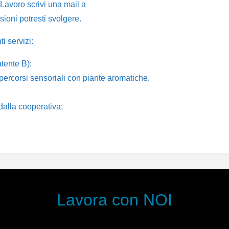
Lavoro scrivi una mail a
oni potresti svolgere.
i servizi:
atente B);
percorsi sensoriali con piante aromatiche,
alla cooperativa;
Lavora con NOI